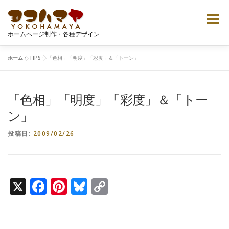
コ
ン
メニュー
テ
ホームページ制作・各種デザイン
ン
ツ
へ
ホーム
»
TIPS
»
「色相」「明度」「彩度」＆「トーン」
ご案内
プロフィール
ポートフォリオ
ス
キ
ッ
「色相」「明度」「彩度」＆「トー
プ
Tシャツデザイン
無料ダウンロード
お問い合せ
ン」
投稿日:
2009/02/26
X
Facebook
Pinterest
Bluesky
Copy
Link