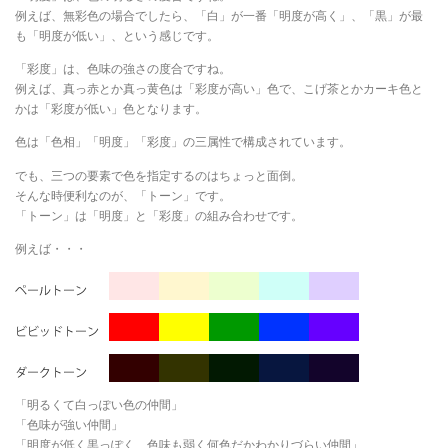
例えば、無彩色の場合でしたら、「白」が一番「明度が高く」、「黒」が最
も「明度が低い」、という感じです。
「彩度」は、色味の強さの度合ですね。
例えば、真っ赤とか真っ黄色は「彩度が高い」色で、こげ茶とかカーキ色と
かは「彩度が低い」色となります。
色は「色相」「明度」「彩度」の三属性で構成されています。
でも、三つの要素で色を指定するのはちょっと面倒。
そんな時便利なのが、「トーン」です。
「トーン」は「明度」と「彩度」の組み合わせです。
例えば・・・
「明るくて白っぽい色の仲間」
「色味が強い仲間」
「明度が低く黒っぽく、色味も弱く何色だかわかりづらい仲間」