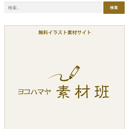
検
シ
索:
ョ
ン