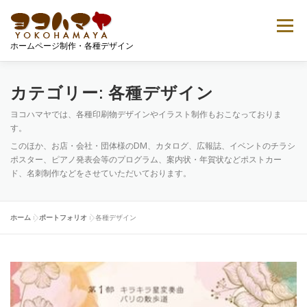
コ
ン
メニュー
テ
ホームページ制作・各種デザイン
ン
ツ
へ
ご案内
プロフィール
ポートフォリオ
ス
カテゴリー:
各種デザイン
キ
ヨコハマヤでは、各種印刷物デザインやイラスト制作もおこなっておりま
ッ
す。
プ
Tシャツデザイン
無料ダウンロード
お問い合せ
このほか、お店・会社・団体様のDM、カタログ、広報誌、イベントのチラシ
ポスター、ピアノ発表会等のプログラム、案内状・年賀状などポストカー
ド、名刺制作などをさせていただいております。
ホーム
»
ポートフォリオ
»
各種デザイン