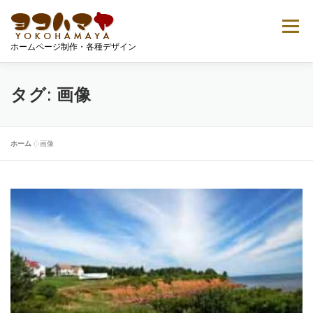
コ
ン
メニュー
テ
ホームページ制作・各種デザイン
ン
ツ
へ
ご案内
プロフィール
ポートフォリオ
ス
タグ:
画像
キ
ッ
プ
Tシャツデザイン
無料ダウンロード
お問い合せ
ホーム
»
画像