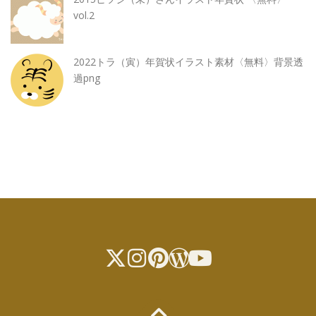
vol.2
2022トラ（寅）年賀状イラスト素材〈無料〉背景透
過png