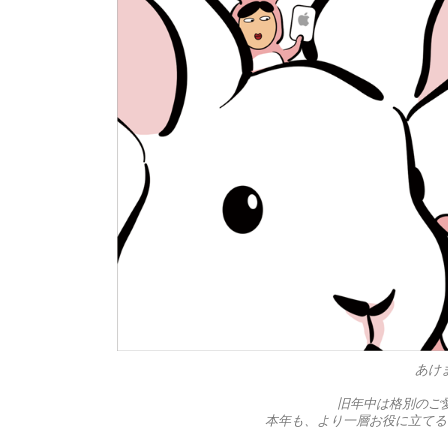
あけ
旧年中は格別のご
本年も、より一層お役に立てる