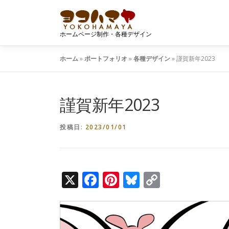
コ
ン
テ
ホームページ制作・各種デザイン
ン
ツ
ホーム
»
ポートフォリオ
»
各種デザイン
»
謹賀新年2023
へ
ス
キ
謹賀新年2023
ッ
プ
投稿日:
2023/01/01
X
Facebook
Pinterest
Bluesky
Copy
Link