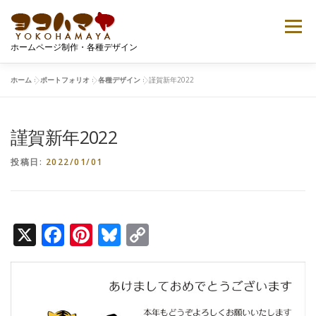
コ
ン
メニュー
テ
ホームページ制作・各種デザイン
ン
ツ
へ
ホーム
»
ポートフォリオ
»
各種デザイン
»
謹賀新年2022
ご案内
プロフィール
ポートフォリオ
ス
キ
ッ
謹賀新年2022
プ
Tシャツデザイン
無料ダウンロード
お問い合せ
投稿日:
2022/01/01
X
Facebook
Pinterest
Bluesky
Copy
Link