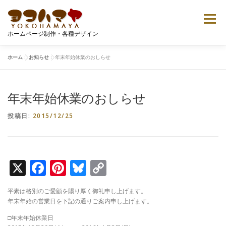
コ
ン
メニュー
テ
ホームページ制作・各種デザイン
ン
ツ
へ
ホーム
»
お知らせ
»
年末年始休業のおしらせ
ご案内
プロフィール
ポートフォリオ
ス
キ
ッ
年末年始休業のおしらせ
プ
Tシャツデザイン
無料ダウンロード
お問い合せ
投稿日:
2015/12/25
X
Facebook
Pinterest
Bluesky
Copy
Link
平素は格別のご愛顧を賜り厚く御礼申し上げます。
年末年始の営業日を下記の通りご案内申し上げます。
□年末年始休業日