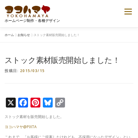
コ
ン
メニュー
テ
ホームページ制作・各種デザイン
ン
ツ
へ
ホーム
»
お知らせ
»
ストック素材販売開始しました！
ご案内
プロフィール
ポートフォリオ
ス
キ
ッ
ストック素材販売開始しました！
プ
Tシャツデザイン
無料ダウンロード
お問い合せ
投稿日:
2015/03/15
X
Facebook
Pinterest
Bluesky
Copy
Link
ストック素材を販売開始しました。
ヨコハマヤ@PIXTA
これまで、「お客様にご提案したけれども、不採用になったデザイン」とい