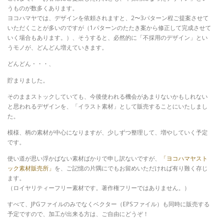
うものが数多くあります。
ヨコハマヤでは、デザインを依頼されますと、2〜3パターン程ご提案させて
いただくことが多いのですが（1パターンのたたき案から修正して完成させて
いく場合もあります。）、そうすると、必然的に「不採用のデザイン」とい
うモノが、どんどん増えていきます。
どんどん・・・、
貯まりました。
そのままストックしていても、今後使われる機会があまりないかもしれない
と思われるデザインを、「イラスト素材」として販売することにいたしまし
た。
模様、柄の素材が中心になりますが、少しずつ整理して、増やしていく予定
です。
使い道が思い浮かばない素材ばかりで申し訳ないですが、
「ヨコハマヤスト
ック素材販売所」
を、ご記憶の片隅にでもお留めいただければ有り難く存じ
ます。
（ロイヤリティーフリー素材です。著作権フリーではありません。）
すべて、JPGファイルのみでなくベクター（EPSファイル）も同時に販売する
予定ですので、加工が出来る方は、ご自由にどうぞ！