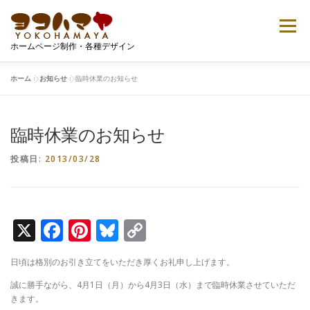
コ
ン
メニュー
テ
ホームページ制作・各種デザイン
ン
ツ
へ
ホーム
»
お知らせ
»
臨時休業のお知らせ
ご案内
プロフィール
ポートフォリオ
ス
キ
ッ
臨時休業のお知らせ
プ
Tシャツデザイン
無料ダウンロード
お問い合せ
投稿日:
2013/03/28
X
Facebook
Pinterest
Bluesky
Copy
Link
日頃は格別のお引き立てをいただき厚くお礼申し上げます。
誠に勝手ながら、4月1日（月）から4月3日（水）まで臨時休業させていただ
きます。